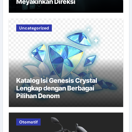
Meyakinkan Direksi
Uncategorized
Katalog Isi Genesis Crystal
Lengkap dengan Berbagai
Pilihan Denom
Otomotif