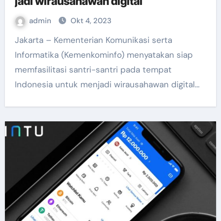
jadi wirausahawan digital
admin
Okt 4, 2023
Jakarta – Kementerian Komunikasi serta
Informatika (Kemenkominfo) menyatakan siap
memfasilitasi santri-santri pada tempat
Indonesia untuk menjadi wirausahawan digital…