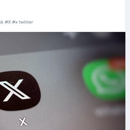
sk
#
X
#
x twitter