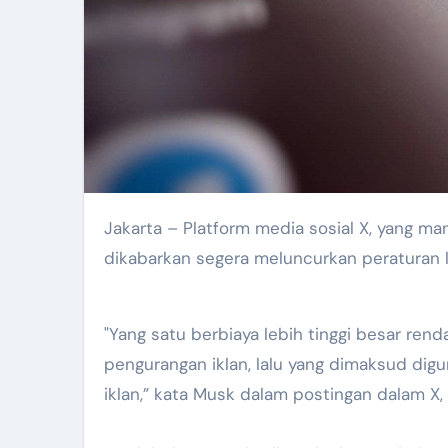
Jakarta – Platform media sosial X, yang mana sebelumnya bernama Twitter milik Elon Musk,
dikabarkan segera meluncurkan peraturan 
"Yang satu berbiaya lebih tinggi besar rend
pengurangan iklan, lalu yang dimaksud dig
iklan,” kata Musk dalam postingan dalam X,