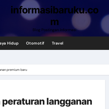
informasibaruku.co
m
Blog Postingan Informasi
aya Hidup
Otomotif
Travel
ganan premium baru
 peraturan langganan