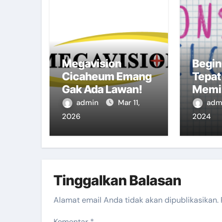
Megavision
Begin
Cicaheum Emang
Tepat
Gak Ada Lawan!
Memil
Acara
admin
Mar 11,
adm
Acara
2026
2024
Tinggalkan Balasan
Alamat email Anda tidak akan dipublikasikan.
Komentar
*