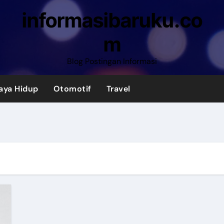
informasibaruku.co
m
Blog Postingan Informasi
aya Hidup
Otomotif
Travel