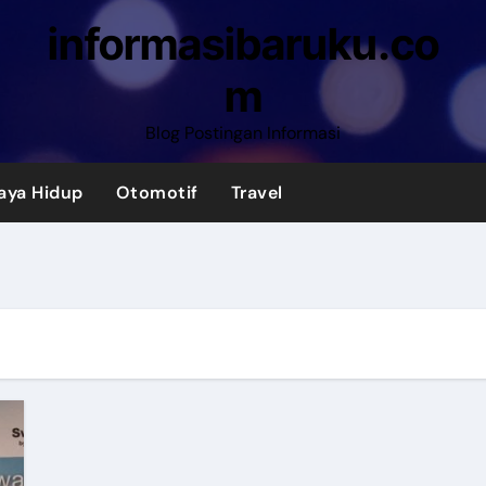
informasibaruku.co
m
Blog Postingan Informasi
aya Hidup
Otomotif
Travel