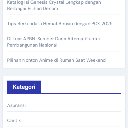
Katalog Isi Genesis Crystal Lengkap dengan
Berbagai Pilihan Denom
Tips Berkendara Hemat Bensin dengan PCX 2025
Di Luar APBN: Sumber Dana Alternatif untuk
Pembangunan Nasional
Pilihan Nonton Anime di Rumah Saat Weekend
Kategori
Asuransi
Cantik