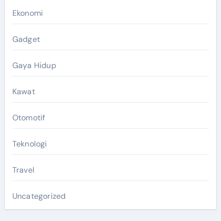
Ekonomi
Gadget
Gaya Hidup
Kawat
Otomotif
Teknologi
Travel
Uncategorized