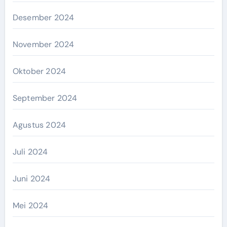
Desember 2024
November 2024
Oktober 2024
September 2024
Agustus 2024
Juli 2024
Juni 2024
Mei 2024