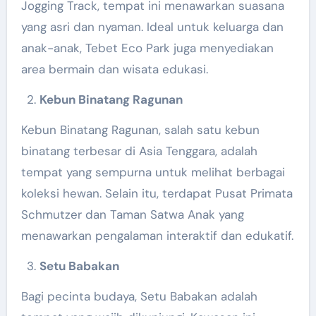
Jogging Track, tempat ini menawarkan suasana
yang asri dan nyaman. Ideal untuk keluarga dan
anak-anak, Tebet Eco Park juga menyediakan
area bermain dan wisata edukasi.
Kebun Binatang Ragunan
Kebun Binatang Ragunan, salah satu kebun
binatang terbesar di Asia Tenggara, adalah
tempat yang sempurna untuk melihat berbagai
koleksi hewan. Selain itu, terdapat Pusat Primata
Schmutzer dan Taman Satwa Anak yang
menawarkan pengalaman interaktif dan edukatif.
Setu Babakan
Bagi pecinta budaya, Setu Babakan adalah