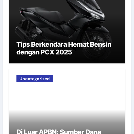
Tips Berkendara Hemat Bensin
dengan PCX 2025
Uncategorized
Di Luar APBN: Sumber Dana