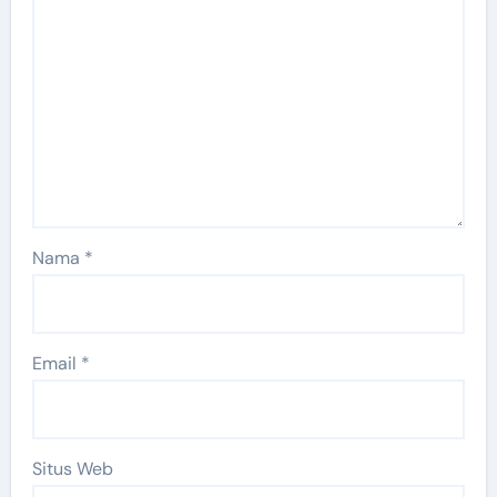
Nama
*
Email
*
Situs Web