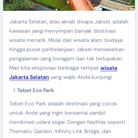
Jakarta Selatan, atau akrab disapa Jaksel, adalah
kawasan yang menyimpan banyak destinasi
wisata menarik. Mulai dari wisata alam, budaya,
hingga pusat perbelanjaan, Jaksel menawarkan
pengalaman yang beragam dan tak terlupakan.
Mari kita eksplorasi berbagai tempat
wisata
Jakarta Selatan
yang wajib Anda kunjungi.
Tebet Eco Park
Tebet Eco Park adalah destinasi yang cocok
untuk Anda yang ingin bersantai sambil
menikmati udara segar. Dengan fasilitas seperti
Thematic Garden, Infinity Link Bridge, dan