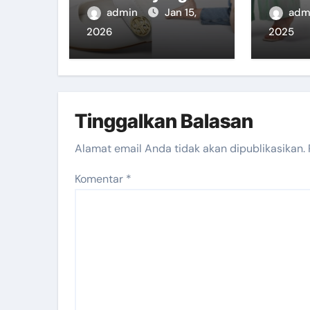
Nyaman Dipakai
yang 
admin
Jan 15,
adm
Seharian
Pena
2026
2025
Makin
Tinggalkan Balasan
Alamat email Anda tidak akan dipublikasikan.
Komentar
*