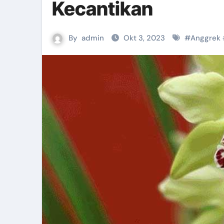
Kecantikan
By
admin
Okt 3, 2023
#
Anggrek