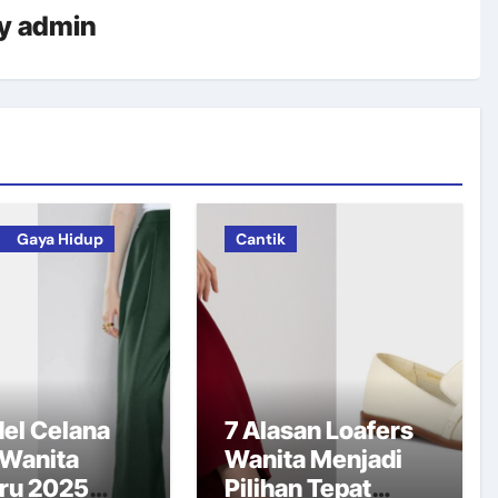
y
admin
Gaya Hidup
Cantik
el Celana
7 Alasan Loafers
 Wanita
Wanita Menjadi
ru 2025
Pilihan Tepat