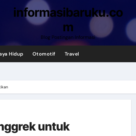
informasibaruku.co
m
Blog Postingan Informasi
aya Hidup
Otomotif
Travel
tikan
nggrek untuk