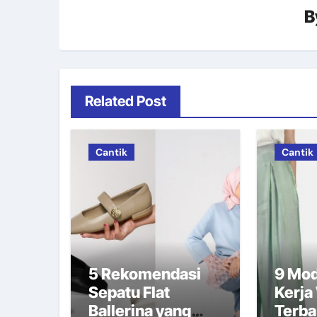
B
Related Post
Cantik
Cantik
5 Rekomendasi
9 Mod
Sepatu Flat
Kerja
Ballerina yang
Terba