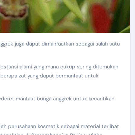
nggrek juga dapat dimanfaatkan sebagai salah satu
ubstansi alami yang mana cukup sering ditemukan
eberapa zat yang dapat bermanfaat untuk
ederet manfaat bunga anggrek untuk kecantikan.
eh perusahaan kosmetik sebagai material terlibat