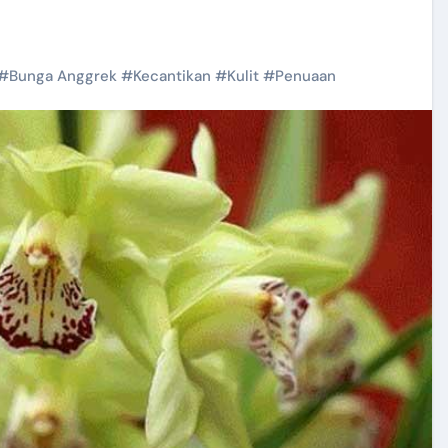
#
Bunga Anggrek
#
Kecantikan
#
Kulit
#
Penuaan