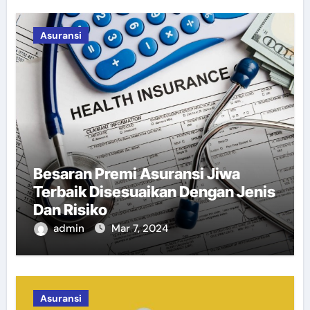
Asuransi
Besaran Premi Asuransi Jiwa
Terbaik Disesuaikan Dengan Jenis
Dan Risiko
admin
Mar 7, 2024
Asuransi