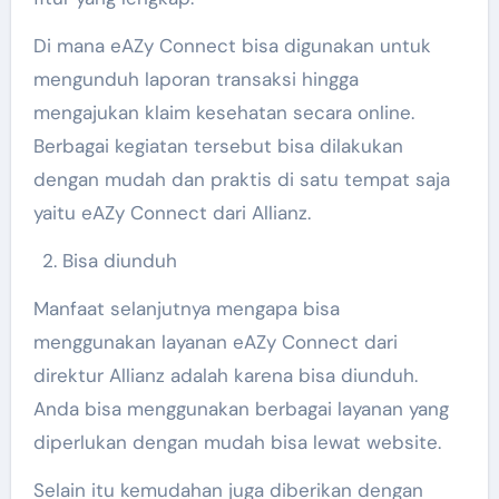
Di mana eAZy Connect bisa digunakan untuk
mengunduh laporan transaksi hingga
mengajukan klaim kesehatan secara online.
Berbagai kegiatan tersebut bisa dilakukan
dengan mudah dan praktis di satu tempat saja
yaitu eAZy Connect dari Allianz.
Bisa diunduh
Manfaat selanjutnya mengapa bisa
menggunakan layanan eAZy Connect dari
direktur Allianz adalah karena bisa diunduh.
Anda bisa menggunakan berbagai layanan yang
diperlukan dengan mudah bisa lewat website.
Selain itu kemudahan juga diberikan dengan