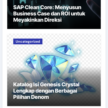
SAP Clean Core: Menyusun
Business Case dan ROI untuk
Meyakinkan Direksi
Uncategorized
Katalog Isi Genesis Crystal
Lengkap dengan Berbagai
Pilihan Denom