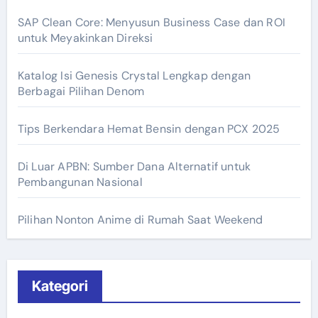
SAP Clean Core: Menyusun Business Case dan ROI
untuk Meyakinkan Direksi
Katalog Isi Genesis Crystal Lengkap dengan
Berbagai Pilihan Denom
Tips Berkendara Hemat Bensin dengan PCX 2025
Di Luar APBN: Sumber Dana Alternatif untuk
Pembangunan Nasional
Pilihan Nonton Anime di Rumah Saat Weekend
Kategori