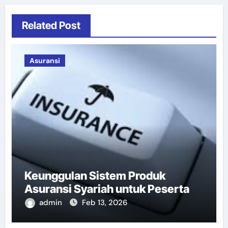
Related Post
Asuransi
Keunggulan Sistem Produk
Asuransi Syariah untuk Peserta
admin
Feb 13, 2026