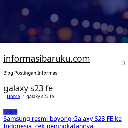
Skip
to
content
informasibaruku.com
Blog Postingan Informasi
galaxy s23 fe
Home
galaxy s23 fe
Gadget
Samsung resmi boyong Galaxy S23 FE ke
Indonesia, cek peningkatannya