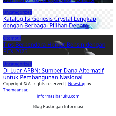
Uncategorized
Katalog Isi Genesis Crystal Lengkap
dengan Berbagai Pilihan Denom
Otomotif
Tips Berkendara Hemat Bensin dengan
PCX 2025
Uncategorized
Di Luar APBN: Sumber Dana Alternatif
untuk Pembangunan Nasional
Copyright © All rights reserved
|
Newstag
by
Themeansar
.
informasibaruku.com
Blog Postingan Informasi