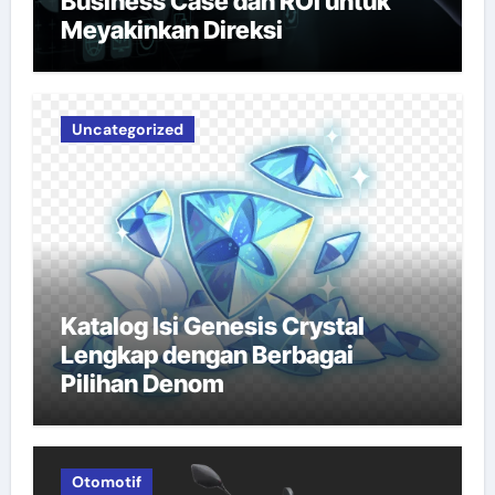
Business Case dan ROI untuk
Meyakinkan Direksi
Uncategorized
Katalog Isi Genesis Crystal
Lengkap dengan Berbagai
Pilihan Denom
Otomotif