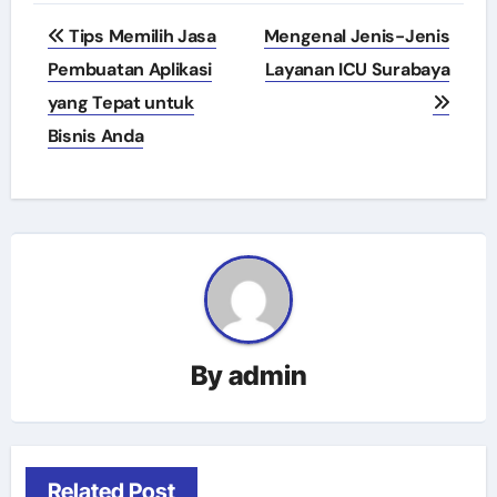
Navigasi
Tips Memilih Jasa
Mengenal Jenis-Jenis
pos
Pembuatan Aplikasi
Layanan ICU Surabaya
yang Tepat untuk
Bisnis Anda
By
admin
Related Post