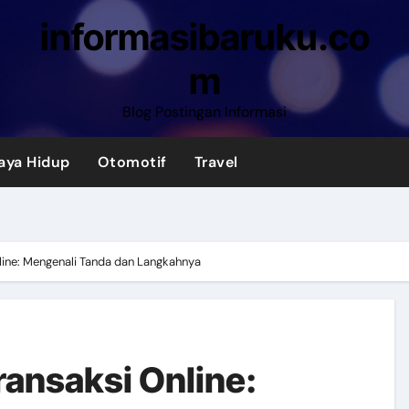
informasibaruku.co
m
Blog Postingan Informasi
aya Hidup
Otomotif
Travel
line: Mengenali Tanda dan Langkahnya
ansaksi Online: