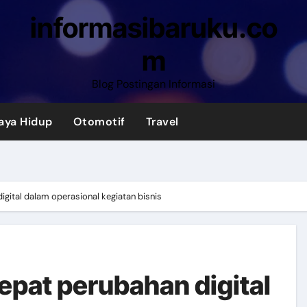
informasibaruku.co
m
Blog Postingan Informasi
aya Hidup
Otomotif
Travel
gital dalam operasional kegiatan bisnis
pat perubahan digital