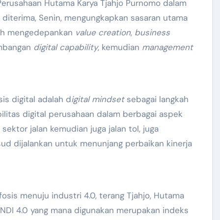
s Perusahaan Hutama Karya Tjahjo Purnomo dalam
 diterima, Senin, mengungkapkan sasaran utama
dalah mengedepankan
value creation
,
business
embangan
digital capability
, kemudian
management
s digital adalah d
igital mindset
sebagai langkah
litas digital perusahaan dalam berbagai aspek
 sektor jalan kemudian juga jalan tol, juga
d dijalankan untuk menunjang perbaikan kinerja
is menuju industri 4.0, terang Tjahjo, Hutama
INDI 4.0 yang mana digunakan merupakan indeks