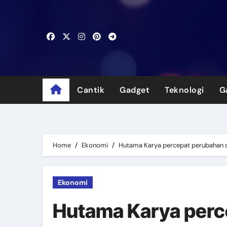
Skip
to
content
Cantik
Gadget
Teknologi
G
Home
Ekonomi
Hutama Karya percepat perubahan di
Ekonomi
Hutama Karya perce