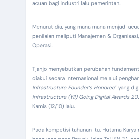
acuan bagi industri lalu pemerintah.
Menurut dia, yang mana mana menjadi acua
penilaian meliputi Manajemen & Organisasi, 
Operasi.
Tjahjo menyebutkan perubahan fundamental
diakui secara internasional melalui penghar
Infrastructure Founder’s Honoree
” yang di
Infrastructure (YII) Going Digital Awards
20
Kamis (12/10) lalu.
Pada kompetisi tahunan itu, Hutama Karya 
bangunan pada Proyek Jalan Tol IKN 3A, s