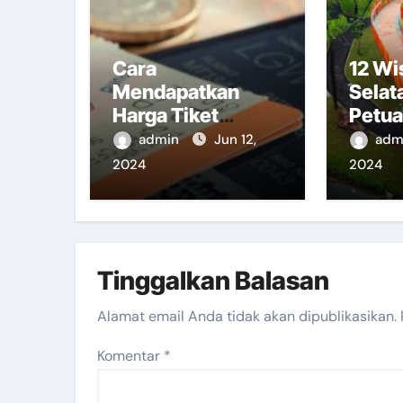
Cara
12 Wi
Mendapatkan
Selat
Harga Tiket
Petua
Jakarta Singapore
Bersa
admin
Jun 12,
adm
Lebih Murah
2024
2024
Tinggalkan Balasan
Alamat email Anda tidak akan dipublikasikan.
Komentar
*