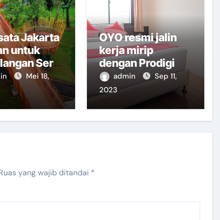
sata Jakarta
OYO resmi jalin
an untuk
kerja mirip
langan Seru
dengan Prodigi
ma Keluarga
in
Mei 18,
admin
Sep 11,
2023
Ruas yang wajib ditandai
*