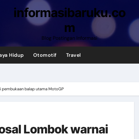
informasibaruku.co
m
Blog Postingan Informasi
aya Hidup
Otomotif
Travel
ai pembukaan balap utama MotoGP
losal Lombok warnai